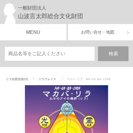
一般財団法人
山波言太郎総合文化財団
MENU
お問い合せ・地図
リラ自然音楽CD
リラヴォイス
マカバ･リラ MA･KA･BA･LYRA