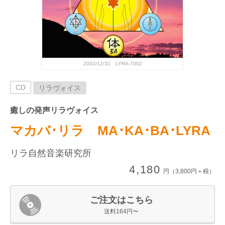
2002/12/31 LYRA-7002
CD
リラヴォイス
癒しの発声リラヴォイス
マカバ･リラ MA･KA･BA･LYRA
リラ自然音楽研究所
4,180
円（3,800円＋税）
ご注文はこちら
送料164円〜