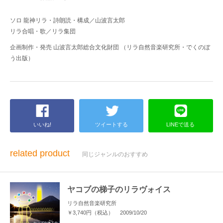
ソロ 龍神リラ・詩朗読・構成／山波言太郎
リラ合唱・歌／リラ集団
企画制作・発売 山波言太郎総合文化財団 （リラ自然音楽研究所・でくのぼ
う出版）
いいね!
ツイートする
LINEで送る
related product
同じジャンルのおすすめ
ヤコブの梯子のリラヴォイス
リラ自然音楽研究所
￥3,740円（税込）
2009/10/20