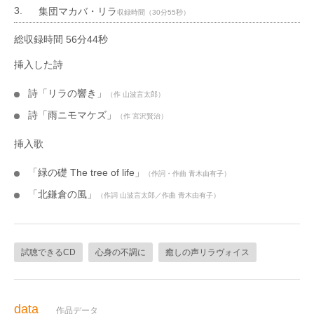
集団マカバ・リラ
収録時間（30分55秒）
総収録時間 56分44秒
挿入した詩
詩「リラの響き」
（作 山波言太郎）
詩「雨ニモマケズ」
（作 宮沢賢治）
挿入歌
「緑の礎 The tree of life」
（作詞・作曲 青木由有子）
「北鎌倉の風」
（作詞 山波言太郎／作曲 青木由有子）
試聴できるCD
心身の不調に
癒しの声リラヴォイス
data
作品データ