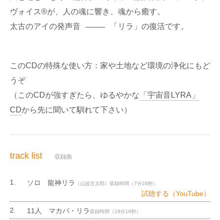
ヴォイス®が、人の魂に響き、魂から癒す。
太古のアイの発声音
「リラ」の復活です。
このCDの特殊な使い方：家や土地など環境の浄化にもど
うぞ
（このCDが強すぎたら、ゆるやかな
「宇宙音LYRA」
CD
から先に聞いて馴れて下さい）
track list
収録曲
ソロ 龍神リラ
（山波言太郎）収録時間（7分28秒）
試聴する（YouTube）
11人 マカバ・リラ
収録時間（18分19秒）