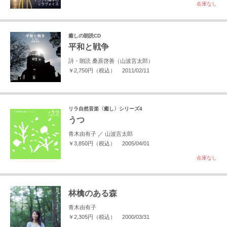
在庫なし
癒しの朗読CD
平和と戦争
詩・朗読 桑原啓善（山波言太郎）
￥2,750円（税込）
2011/02/11
リラ自然音楽〈癒し〉シリーズ4
うつ
青木由有子 ／ 山波言太郎
￥3,850円（税込）
2005/04/01
在庫なし
林檎のある森
青木由有子
￥2,305円（税込）
2000/03/31