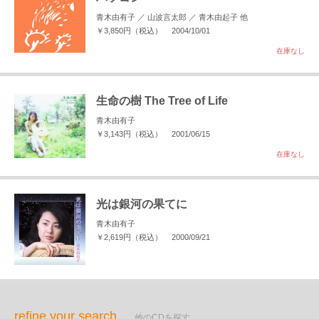
青木由有子 ／ 山波言太郎 ／ 青木由起子 他
￥3,850円（税込）
2004/10/01
在庫なし
生命の樹 The Tree of Life
青木由有子
￥3,143円（税込）
2001/06/15
在庫なし
光は銀河の果てに
青木由有子
￥2,619円（税込）
2000/09/21
refine your search
他のCDを探す