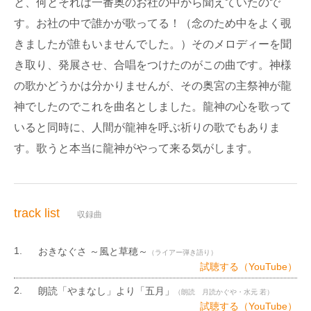
と、何とそれは一番奥のお社の中から聞えていたので
す。お社の中で誰かが歌ってる！（念のため中をよく覗
きましたが誰もいませんでした。）そのメロディーを聞
き取り、発展させ、合唱をつけたのがこの曲です。神様
の歌かどうかは分かりませんが、その奥宮の主祭神が龍
神でしたのでこれを曲名としました。龍神の心を歌って
いると同時に、人間が龍神を呼ぶ祈りの歌でもありま
す。歌うと本当に龍神がやって来る気がします。
track list
収録曲
おきなぐさ ～風と草穂～
（ライアー弾き語り）
試聴する（YouTube）
朗読「やまなし」より「五月」
（朗読 月読かぐや・水元 若）
試聴する（YouTube）