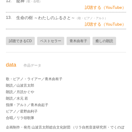
龍神
（歌・合唱）
試聴する（YouTube）
生命の樹 ～わたしのふるさと～
（歌・ピアノ・アルト）
試聴する（YouTube）
試聴できるCD
ベストセラー
青木由有子
癒しの朗読
data
作品データ
歌・ピアノ・ライアー／青木由有子
朗読／山波言太郎
朗読／月読かぐや
朗読／水元 若
指揮・アルト／青木由起子
ピアノ／星野由利子
合唱／リラ頌歌隊
企画制作・発売 山波言太郎総合文化財団 （リラ自然音楽研究所・でくのぼ