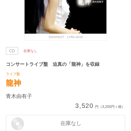
2003/08/27 LYRA-3018
CD
在庫なし
コンサートライブ盤 迫真の「龍神」を収録
ライブ盤
龍神
青木由有子
3,520
円（3,200円＋税）
在庫なし