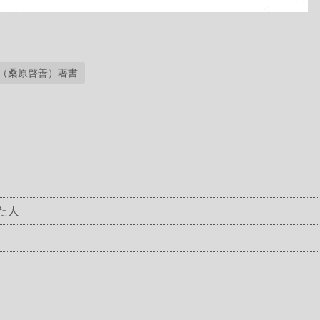
（桑原啓善）著書
た人