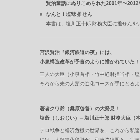
賢治童話にぬりこめられた2001年〜201
なんと！塩爺 推せん
本書は、塩川正十郞 財務大臣に推せんを
宮沢賢治『銀河鉄道の夜』には、
小泉構造改革が予言のように描かれていた！
三人の大臣（小泉首相・竹中経財担当相・塩
それから先の人類の進化コースが手にとるよ
著者クワ爺（桑原啓善）の大発見！
塩爺（しおじい）─ 塩川正十郎 財務大臣（
テロ戦争と経済危機の世界を、これから私達
には、人類進化段階が、列車路線図と、宗教