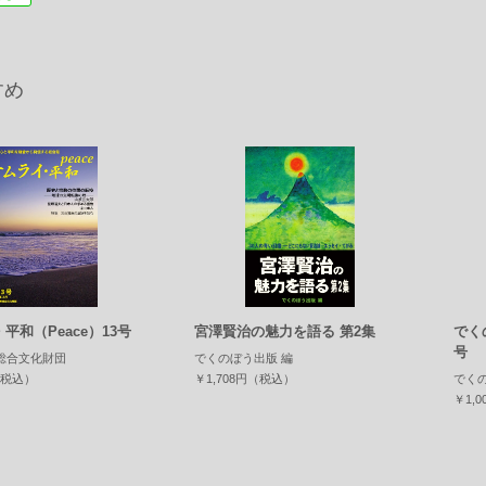
すめ
平和（Peace）13号
宮澤賢治の魅力を語る 第2集
で
号
総合文化財団
でくのぼう出版 編
（税込）
￥1,708円（税込）
でく
￥1,