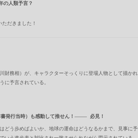
2年の人類予言？
いただきました！
川財務相）が、キャラクターそっくりに登場人物として描かれ
うに予言されている。
本書発行当時）も感動して推せん！
必見！
はどう歩めばよいか、地球の運命はどうなるかまで、見事に予
でいう進歩表と対比され一致させられながら図示されている。