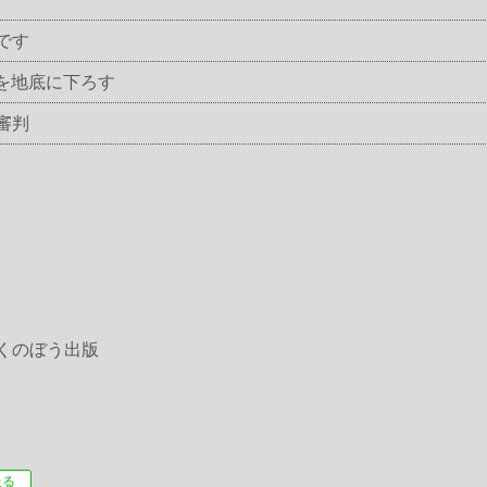
です
子を地底に下ろす
審判
でくのぼう出版
送る