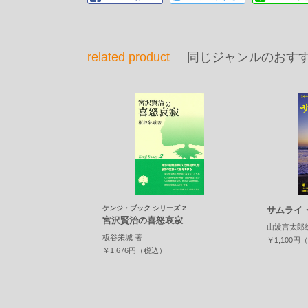
related product
同じジャンルのおす
ケンジ・ブック シリーズ 2
サムライ・
宮沢賢治の喜怒哀寂
山波言太郎
板谷栄城 著
￥1,100円
￥1,676円（税込）