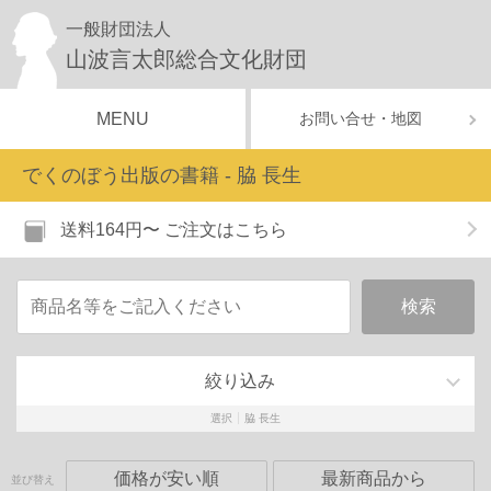
一般財団法人
山波言太郎総合文化財団
MENU
お問い合せ・地図
でくのぼう出版の書籍 - 脇 長生
送料164円〜
ご注文はこちら
絞り込み
選択
脇 長生
価格が安い順
最新商品から
並び替え