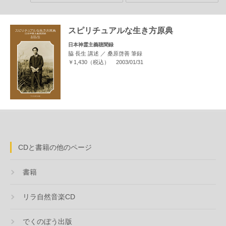
スピリチュアルな生き方原典
日本神霊主義聴聞録
脇 長生 講述 ／ 桑原啓善 筆録
￥1,430（税込）
2003/01/31
CDと書籍の他のページ
書籍
リラ自然音楽CD
でくのぼう出版