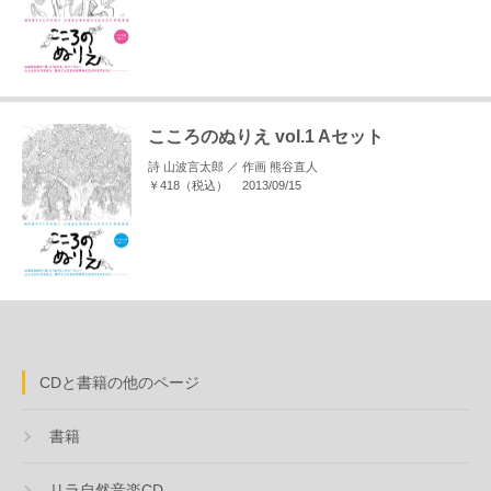
こころのぬりえ vol.1 Aセット
詩 山波言太郎 ／ 作画 熊谷直人
￥418（税込）
2013/09/15
CDと書籍の他のページ
書籍
リラ自然音楽CD