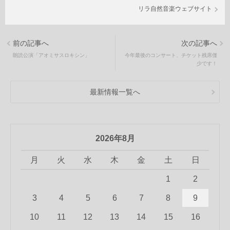
リラ自然音楽ウェブサイト
前の記事へ
次の記事へ
朗読公演「アオミサスロキシン」
今年最後のコンサート、チケット残席僅
少です！
最新情報一覧へ
2026年8月
月
火
水
木
金
土
日
1
2
3
4
5
6
7
8
9
10
11
12
13
14
15
16