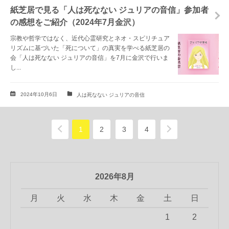
紙芝居で見る「人は死なない ジュリアの音信」参加者
の感想をご紹介（2024年7月金沢）
宗教や哲学ではなく、近代心霊研究とネオ・スピリチュア
リズムに基づいた「死について」の真実を学べる紙芝居の
会「人は死なない ジュリアの音信」を7月に金沢で行いま
し...
2024年10月6日
人は死なない ジュリアの音信
1
2
3
4
2026年8月
月
火
水
木
金
土
日
1
2