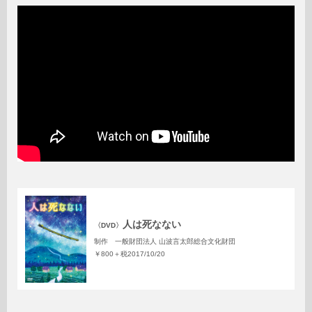
人は死なない
〈DVD〉
制作 一般財団法人 山波言太郎総合文化財団
￥800＋税
2017/10/20