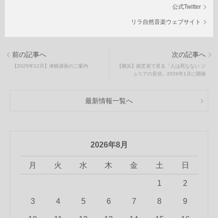
公式Twitter
リラ自然音楽ウェブサイト
前の記事へ
次の記事へ
【2025年12月】体験講座のご案内
【横浜】紙芝居で見る「人は死なない ジ
ュリアの音信」2026年1月に開催
最新情報一覧へ
2026年8月
月
火
水
木
金
土
日
1
2
3
4
5
6
7
8
9