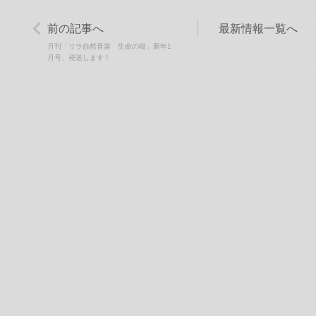
前の記事へ
最新情報一覧へ
月刊「リラ自然音楽 生命の樹」新年1
月号、発送します！