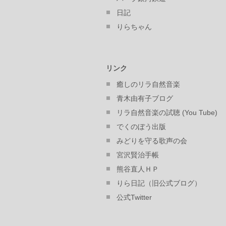
日記
りらちゃん
リンク
癒しのリラ自然音楽
青木由有子ブログ
リラ自然音楽の試聴 (You Tube)
でくのぼう出版
みどりを守る歌声の会
宮沢賢治手帳
熊谷直人ＨＰ
りら日記（旧公式ブログ）
公式Twitter