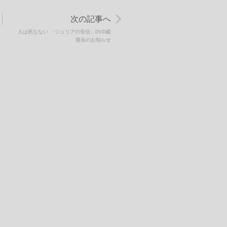
次の記事へ
人は死なない 「ジュリアの音信」DVD鑑
賞会のお知らせ