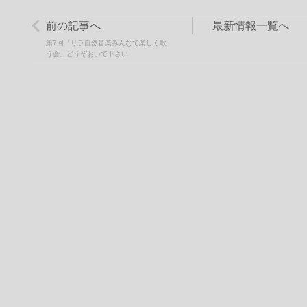
前の記事へ
最新情報一覧へ
第7回「リラ自然音楽みんなで楽しく歌
う会」どうぞおいで下さい