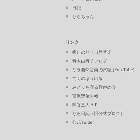
日記
りらちゃん
リンク
癒しのリラ自然音楽
青木由有子ブログ
リラ自然音楽の試聴 (You Tube)
でくのぼう出版
みどりを守る歌声の会
宮沢賢治手帳
熊谷直人ＨＰ
りら日記（旧公式ブログ）
公式Twitter