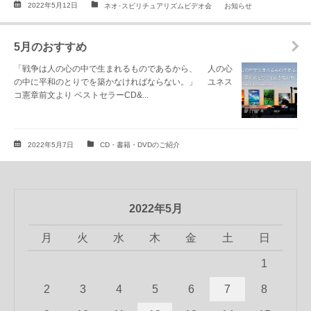
2022年5月12日
ネオ･スピリチュアリズムビデオ会
お知らせ
5月のおすすめ
「戦争は人の心の中で生まれるものであるから、 人の心
の中に平和のとりでを築かなければならない。」 ユネス
コ憲章前文より ベストセラーCD&...
2022年5月7日
CD・書籍・DVDのご紹介
2022年5月
月
火
水
木
金
土
日
1
2
3
4
5
6
7
8