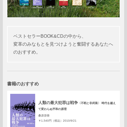
ベストセラーBOOK&CDの中から、
変革のみなもとを見つけようと奮闘するあなたへ
のおすすめ。
書籍のおすすめ
人類の最大犯罪は戦争
〈不戦と非武装〉 時代を越え
て変わらぬ平和の原理
桑原啓善
￥1,540円（税込）
2010/9/21