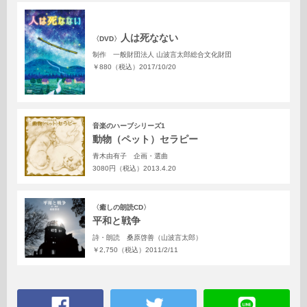
人は死なない
〈DVD〉
制作 一般財団法人 山波言太郎総合文化財団
￥880（税込）
2017/10/20
音楽のハーブシリーズ1
動物（ペット）セラピー
青木由有子 企画・選曲
3080円（税込）
2013.4.20
〈癒しの朗読CD〉
平和と戦争
詩・朗読 桑原啓善（山波言太郎）
￥2,750（税込）
2011/2/11