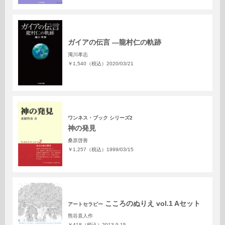
ガイアの伝言 —龍村仁の軌跡
濁川孝志
￥1,540（税込）
2020/03/21
ワンネス・ブック シリーズ2
神の発見
桑原啓善
￥1,257（税込）
1999/03/15
こころのぬりえ vol.1 Aセット
アートセラピー
熊谷直人作
￥418（税込）
2013.9.15