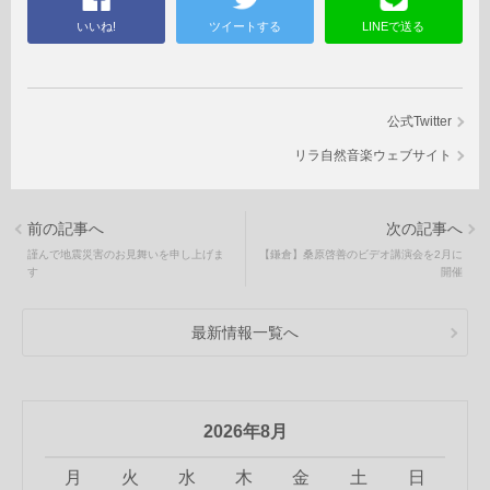
いいね!
ツイートする
LINEで送る
公式Twitter
リラ自然音楽ウェブサイト
前の記事へ
次の記事へ
謹んで地震災害のお見舞いを申し上げま
【鎌倉】桑原啓善のビデオ講演会を2月に
す
開催
最新情報一覧へ
2026年8月
月
火
水
木
金
土
日