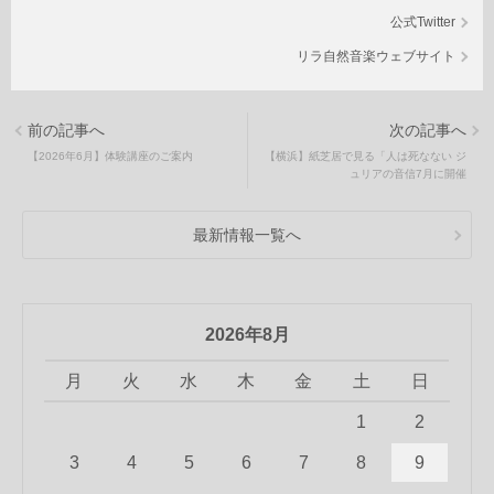
公式Twitter
リラ自然音楽ウェブサイト
前の記事へ
次の記事へ
【2026年6月】体験講座のご案内
【横浜】紙芝居で見る「人は死なない ジ
ュリアの音信7月に開催
最新情報一覧へ
2026年8月
月
火
水
木
金
土
日
1
2
3
4
5
6
7
8
9