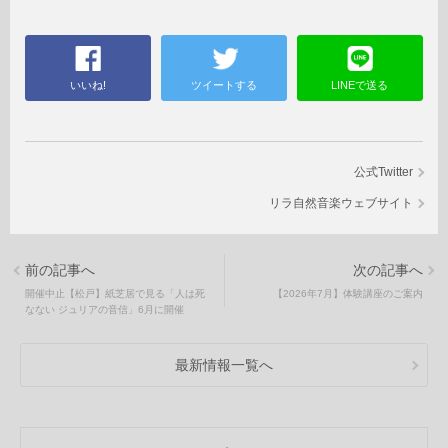
いいね!
ツイートする
LINEで送る
公式Twitter
リラ自然音楽ウェブサイト
前の記事へ
次の記事へ
開催中止【松戸】紙芝居で見る「人は死
【2026年7月】体験講座のご案内
なない ジュリアの音信」6月に開催
最新情報一覧へ