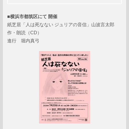
■
横浜市都筑区にて 開催
紙芝居「人は死なない ジュリアの音信」山波言太郎
作・朗読（CD）
進行 堀内真弓