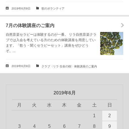
2019年6月9日
歌のボランティア
7月の体験講座のご案内
自然音楽セラピーは体験するのが一番。 リラ自然音楽クラ
ブでは入会を考えている方のための体験講座を用意してい
ます。「歌う・聞くセラピーセット」講座をぜひどう
ぞ。...
2019年6月9日
クラブ〈リラ 生命の樹〉体験講座のご案内
2019年6月
月
火
水
木
金
土
日
1
2
3
4
5
6
7
8
9