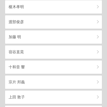
榎木孝明
渡部俊彦
加藤 明
宿谷直晃
十和音 響
宗片 邦義
上田 敦子