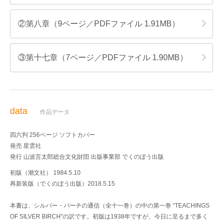
②第八章（9ページ／PDFファイル 1.91MB）
③第十七章（7ページ／PDFファイル 1.90MB）
data
作品データ
四六判 256ページ ソフトカバー
発売 星雲社
発行 山波言太郎総合文化財団 出版事業部 でくのぼう出版
初版（潮文社） 1984.5.10
再新装版（でくのぼう出版）2018.5.15
本書は、シルバー・バーチの通信（全十一巻）の中の第一巻 “TEACHINGS
OF SILVER BIRCH”の訳です。初版は1938年ですが、今日に至るまで多く