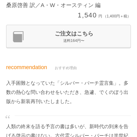
桑原啓善 訳／A・W・オースティン 編
1,540
円 （1,400円＋税）
ご注文はこちら
送料164円〜
recommendation
おすすめ理由
入手困難となっていた「シルバー・バーチ霊言集」。多
数の熱心な問い合わせをいただき、急遽、でくのぼう出
版から新装再刊いたしました。
人類の終末を語る予言の書は多いが、新時代の到来を告
げる啓示の書はない。古代霊シルバー・バーチは半世紀