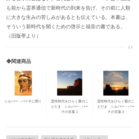
も前から霊界通信で新時代の到来を告げ、その前に人類
に大きな生みの苦しみがあるとも伝えている。本書は、
そういう新時代を開くための啓示と福音の書である。
（旧版帯より）
◆関連商品
シルバー・バーチに聞く
霊性時代をひらく愛のこ
霊性時代をひらく愛のこ
とだま シルバー・バー
とだま シルバー・バー
チの言葉 1
チの言葉 2