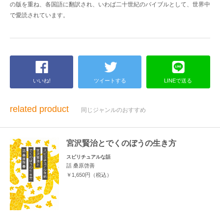
の版を重ね、各国語に翻訳され、いわば二十世紀のバイブルとして、世界中
で愛読されています。
いいね!
ツイートする
LINEで送る
related product
同じジャンルのおすすめ
宮沢賢治とでくのぼうの生き方
スピリチュアルな話
話 桑原啓善
￥1,650円（税込）