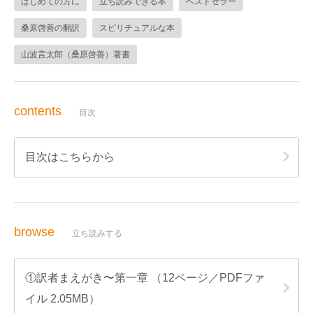
はじめての方に
立ち読みできる本
ベストセラー
桑原啓善の翻訳
スピリチュアルな本
山波言太郎（桑原啓善）著書
contents
目次
目次はこちらから
browse
立ち読みする
①訳者まえがき〜第一章 （12ページ／PDFファ
イル 2.05MB）