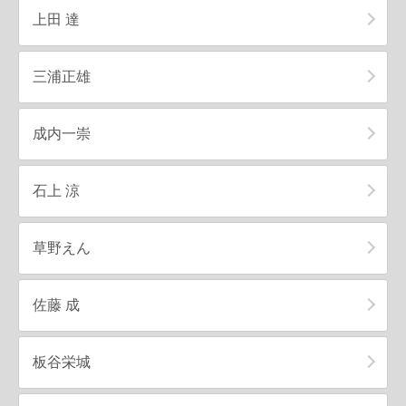
上田 達
三浦正雄
成内一崇
石上 涼
草野えん
佐藤 成
板谷栄城