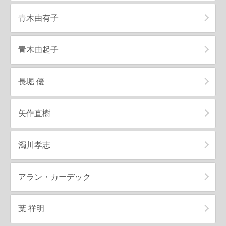
青木由有子
青木由起子
長堀 優
矢作直樹
濁川孝志
アラン・カーデック
葉 祥明