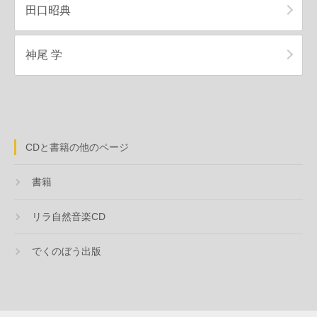
田口昭典
神尾 学
CDと書籍の他のページ
書籍
リラ自然音楽CD
でくのぼう出版