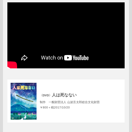
人は死なない
〈DVD〉
制作 一般財団法人 山波言太郎総合文化財団
￥800＋税
2017/10/20