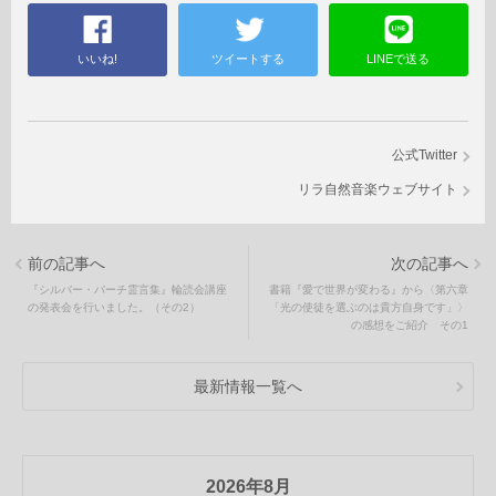
いいね!
ツイートする
LINEで送る
公式Twitter
リラ自然音楽ウェブサイト
前の記事へ
次の記事へ
『シルバー・バーチ霊言集』輪読会講座
書籍『愛で世界が変わる』から〈第六章
の発表会を行いました。（その2）
「光の使徒を選ぶのは貴方自身です」〉
の感想をご紹介 その1
最新情報一覧へ
2026年8月